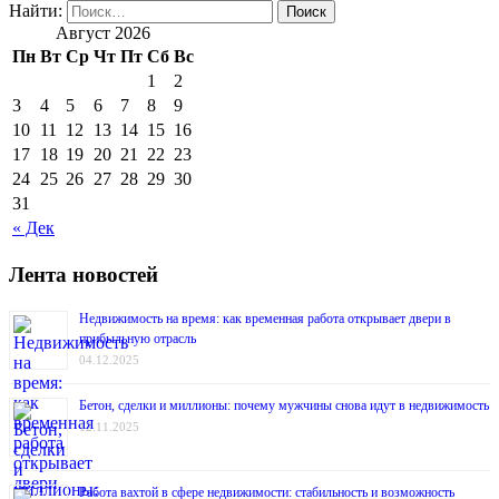
Найти:
Август 2026
Пн
Вт
Ср
Чт
Пт
Сб
Вс
1
2
3
4
5
6
7
8
9
10
11
12
13
14
15
16
17
18
19
20
21
22
23
24
25
26
27
28
29
30
31
« Дек
Лента новостей
Недвижимость на время: как временная работа открывает двери в
прибыльную отрасль
04.12.2025
Бетон, сделки и миллионы: почему мужчины снова идут в недвижимость
12.11.2025
Работа вахтой в сфере недвижимости: стабильность и возможность