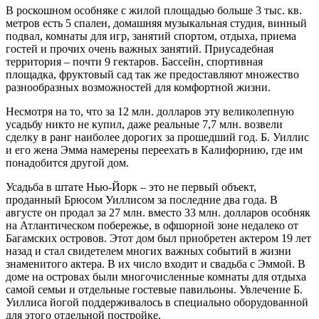
В роскошном особняке с жилой площадью больше 3 тыс. кв.
метров есть 5 спален, домашняя музыкальная студия, винный
подвал, комнаты для игр, занятий спортом, отдыха, приема
гостей и прочих очень важных занятий. Приусадебная
территория – почти 9 гектаров. Бассейн, спортивная
площадка, фруктовый сад так же предоставляют множество
разнообразных возможностей для комфортной жизни.
Несмотря на то, что за 12 млн. долларов эту великолепную
усадьбу никто не купил, даже реальные 7,7 млн. возвели
сделку в ранг наиболее дорогих за прошедший год. Б. Уиллис
и его жена Эмма намерены переехать в Калифорнию, где им
понадобится другой дом.
Усадьба в штате Нью-Йорк – это не первый объект,
проданный Брюсом Уиллисом за последние два года. В
августе он продал за 27 млн. вместо 33 млн. долларов особняк
на Атлантическом побережье, в офшорной зоне недалеко от
Багамских островов. Этот дом был приобретен актером 19 лет
назад и стал свидетелем многих важных событий в жизни
знаменитого актера. В их число входит и свадьба с Эммой. В
доме на островах были многочисленные комнаты для отдыха
самой семьи и отдельные гостевые павильоны. Увлечение Б.
Уиллиса йогой поддерживалось в специально оборудованной
для этого отдельной постройке.