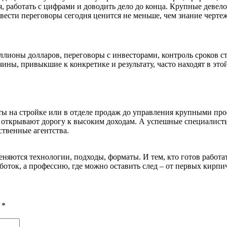
я, работать с цифрами и доводить дело до конца. Крупные деве
вести переговоры сегодня ценится не меньше, чем знание черте
ионы долларов, переговоры с инвесторами, контроль сроков стро
ны, привыкшие к конкретике и результату, часто находят в этой 
ы на стройке или в отделе продаж до управления крупными прое
ий открывают дорогу к высоким доходам. А успешные специалис
ственные агентства.
ются технологии, подходы, форматы. И тем, кто готов работать,
боток, а профессию, где можно оставить след – от первых кирп
ы
*