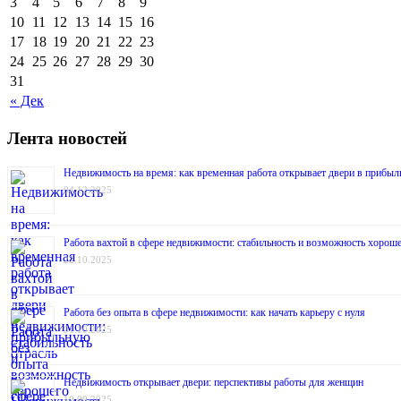
3
4
5
6
7
8
9
10
11
12
13
14
15
16
17
18
19
20
21
22
23
24
25
26
27
28
29
30
31
« Дек
Лента новостей
Недвижимость на время: как временная работа открывает двери в прибыл
04.12.2025
Работа вахтой в сфере недвижимости: стабильность и возможность хороше
22.10.2025
Работа без опыта в сфере недвижимости: как начать карьеру с нуля
01.10.2025
Недвижимость открывает двери: перспективы работы для женщин
10.09.2025