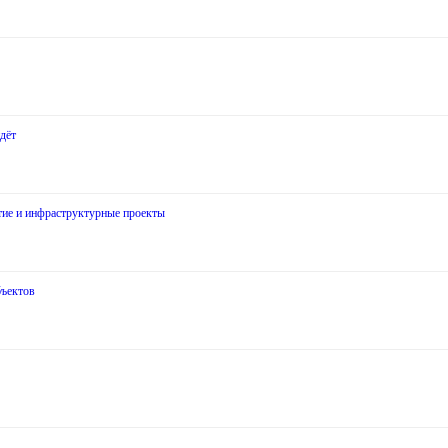
дёт
итие и инфраструктурные проекты
бъектов