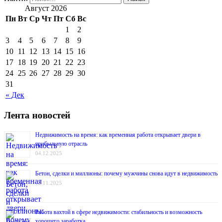
Август 2026
Пн
Вт
Ср
Чт
Пт
Сб
Вс
1
2
3
4
5
6
7
8
9
10
11
12
13
14
15
16
17
18
19
20
21
22
23
24
25
26
27
28
29
30
31
« Дек
Лента новостей
Недвижимость на время: как временная работа открывает двери в
прибыльную отрасль
04.12.2025
Бетон, сделки и миллионы: почему мужчины снова идут в недвижимость
12.11.2025
Работа вахтой в сфере недвижимости: стабильность и возможность
хорошего заработка