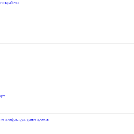
го заработка
дёт
итие и инфраструктурные проекты