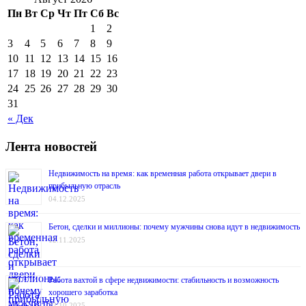
Пн
Вт
Ср
Чт
Пт
Сб
Вс
1
2
3
4
5
6
7
8
9
10
11
12
13
14
15
16
17
18
19
20
21
22
23
24
25
26
27
28
29
30
31
« Дек
Лента новостей
Недвижимость на время: как временная работа открывает двери в
прибыльную отрасль
04.12.2025
Бетон, сделки и миллионы: почему мужчины снова идут в недвижимость
12.11.2025
Работа вахтой в сфере недвижимости: стабильность и возможность
хорошего заработка
22.10.2025