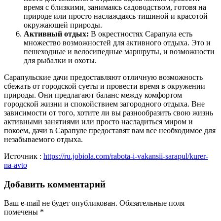
время с близкими, занимаясь садоводством, готовя на
природе или просто наслаждаясь тишиной и красотой
окружающей природы.
Активный отдых:
В окрестностях Сарапула есть
множество возможностей для активного отдыха. Это и
пешеходные и велосипедные маршруты, и возможности
для рыбалки и охоты.
Сарапульские дачи предоставляют отличную возможность
сбежать от городской суеты и провести время в окружении
природы. Они предлагают баланс между комфортом
городской жизни и спокойствием загородного отдыха. Вне
зависимости от того, хотите ли вы разнообразить свою жизнь
активными занятиями или просто насладиться миром и
покоем, дачи в Сарапуле предоставят вам все необходимое для
незабываемого отдыха.
Источник :
https://ru.jobiola.com/rabota-i-vakansii-sarapul/kurer-
na-avto
Добавить комментарий
Ваш e-mail не будет опубликован.
Обязательные поля
помечены
*