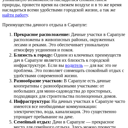
природы, провести время на свежем воздухе и в то же время
насладиться всеми удобствами городской жизни, а так же
найти работу
.
Преимущества дачного отдыха в Сарапуле:
Прекрасное расположение:
Дачные участки в Сарапуле
расположены в живописных районах, окруженных
лесами и реками. Это обеспечивает уникальную
атмосферу уединения и покоя.
Близость к городу:
Одним из ключевых преимуществ
дач в Сарапуле является их близость к городской
инфраструктуре. Если вы
водитель
— для вас это не
проблема. Это позволяет совмещать спокойный отдых с
удобствами современной жизни.
Разнообразие участков:
В Сарапуле есть дачные
кооперативы с разнообразными участками: от
небольших для мини-садоводства до просторных,
подходящих для строительства полноценных домов.
Инфраструктура:
На дачных участках в Сарапуле часто
имеются все необходимые коммуникации:
электричество, вода, канализация. Это существенно
упрощает пребывание на даче.
Семейный отдых:
Дачи в Сарапуле — прекрасное
место для семейного отдыха. Здесь можно провести