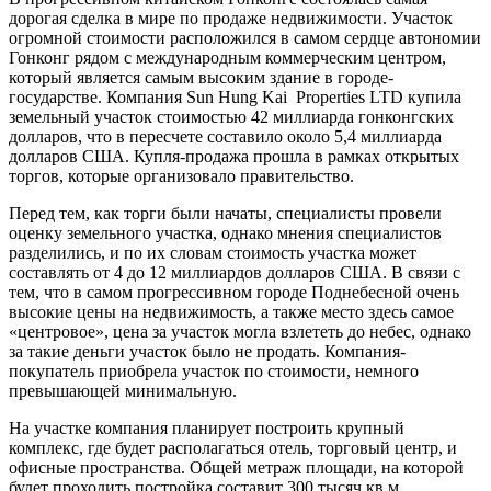
дорогая сделка в мире по продаже недвижимости. Участок
огромной стоимости расположился в самом сердце автономии
Гонконг рядом с международным коммерческим центром,
который является самым высоким здание в городе-
государстве. Компания Sun Hung Kai Properties LTD купила
земельный участок стоимостью 42 миллиарда гонконгских
долларов, что в пересчете составило около 5,4 миллиарда
долларов США. Купля-продажа прошла в рамках открытых
торгов, которые организовало правительство.
Перед тем, как торги были начаты, специалисты провели
оценку земельного участка, однако мнения специалистов
разделились, и по их словам стоимость участка может
составлять от 4 до 12 миллиардов долларов США. В связи с
тем, что в самом прогрессивном городе Поднебесной очень
высокие цены на недвижимость, а также место здесь самое
«центровое», цена за участок могла взлететь до небес, однако
за такие деньги участок было не продать. Компания-
покупатель приобрела участок по стоимости, немного
превышающей минимальную.
На участке компания планирует построить крупный
комплекс, где будет располагаться отель, торговый центр, и
офисные пространства. Общей метраж площади, на которой
будет проходить постройка составит 300 тысяч кв.м.