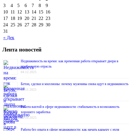
3
4
5
6
7
8
9
10
11
12
13
14
15
16
17
18
19
20
21
22
23
24
25
26
27
28
29
30
31
« Дек
Лента новостей
Недвижимость на время: как временная работа открывает двери в
прибыльную отрасль
04.12.2025
Бетон, сделки и миллионы: почему мужчины снова идут в недвижимость
12.11.2025
Работа вахтой в сфере недвижимости: стабильность и возможность
хорошего заработка
22.10.2025
Работа без опыта в сфере недвижимости: как начать карьеру с нуля