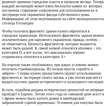
решение приняли городские власти в прошлом месяце. Теперь
каждый желающий может взять бесплатно камни из которых
построены старинные сооружения для использования их в
экстерьере или украшении фасада собственного дома.
Информацию об этом опубликовали на сайте муниципалитета
столица Голландии.
Чтобы получить фрагмент здания нужно обратиться в
городское хранилище. Использовать фрагменты здания можно
исключительно для наружного украшения, правда, почему –
не объясняется. Ценность фрагментов, которые выдаются,
может быть разной. К самой низкой относятся обломки – это
категория D, а вот куски, что максимально хорошо
сохранились относятся к категории А+.
На портале также опубликовал, при каких условиях можно
получить стройматериалы. Их нельзя прости «прийти и
забрать». Сперва нужно предоставить проект использования
фрагмента в экстерьере своего жилья, а уже потом вам могут
выдать кусочек здания исторического и культурного наследия.
Кстати, подобная раздача исторических ценностей не впервые
проходит в Европе. Летом этого года по смешной цене всего в
1 франк можно было купить домик в швейцарской
заброшенной горной деревеньке. Условием для покупки была