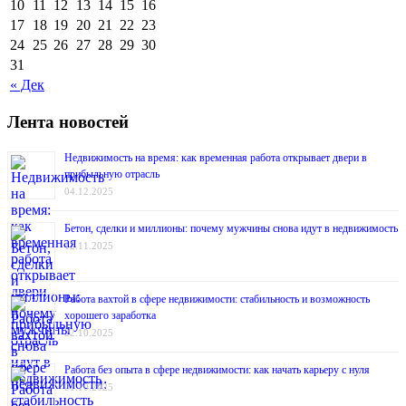
10
11
12
13
14
15
16
17
18
19
20
21
22
23
24
25
26
27
28
29
30
31
« Дек
Лента новостей
Недвижимость на время: как временная работа открывает двери в
прибыльную отрасль
04.12.2025
Бетон, сделки и миллионы: почему мужчины снова идут в недвижимость
12.11.2025
Работа вахтой в сфере недвижимости: стабильность и возможность
хорошего заработка
22.10.2025
Работа без опыта в сфере недвижимости: как начать карьеру с нуля
01.10.2025