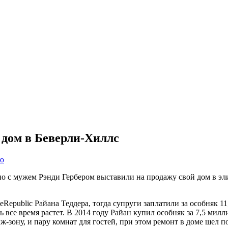
 дом в Беверли-Хиллс
о
 с мужем Рэнди Гербером выставили на продажу свой дом в эли
Republic Райана Теддера, тогда супруги заплатили за особняк 1
ь все время растет. В 2014 году Райан купил особняк за 7,5 мил
-зону, и пару комнат для гостей, при этом ремонт в доме шел по