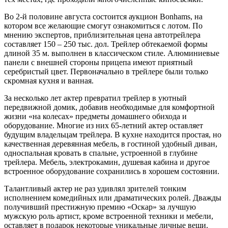
Во 2-й половине августа состоится аукцион Bonhams, на
котором все желающие смогут ознакомиться с лотом. По
мнению экспертов, приблизительная цена автотрейлера
составляет 150 – 250 тыс. дол. Трейлер обтекаемой формы
длиной 35 м. выполнен в классическом стиле. Алюминиевые
панели с внешней стороны прицепа имеют приятный
серебристый цвет. Первоначально в трейлере были только
скромная кухня и ванная.
За несколько лет актер превратил трейлер в уютный
передвижной домик, добавив необходимые для комфортной
жизни «на колесах» предметы домашнего обихода и
оборудование. Многие из них 65-летний актер оставляет
будущим владельцам трейлера. В кухне находится простая, но
качественная деревянная мебель, в гостиной удобный диван,
односпальная кровать в спальне, устроенной в глубине
трейлера. Мебель, электрокамин, душевая кабина и другое
встроенное оборудование сохранились в хорошем состоянии.
Талантливый актер не раз удивлял зрителей тонким
исполнением комедийных или драматических ролей. Дважды
получивший престижную премию «Оскар» за лучшую
мужскую роль артист, кроме встроенной техники и мебели,
оставляет в подарок некоторые уникальные личные вещи.