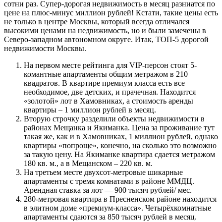
сотни раз. Супер-дорогая недвижимость в месяц разниатся по
цене на плюс-минус миллион рублей! Кстати, такие цены есть
не только в центре Москвы, который всегда отличался
высокими ценами на недвижимость, но и были замечены в
Северо-западном автономном округе. Итак, ТОП-5 дорогой
недвижимости Москвы.
На первом месте рейтинга для VIP-персон стоят 5-
комантные апартаменты общим метражом в 210
квадратов. В квартире премиум класса есть все
необходимое, две детских, и прачечная. Находится
«золотой» лот в Хамовниках, а стоимость аренды
квартиры – 1 миллион рублей в месяц.
Вторую строчку разделили объекты недвижимости в
районах Мещанка и Якиманка. Цена за проживание тут
такая же, как и в Хамовниках, 1 миллион рублей, однако
квартиры «попроще», конечно, на сколько это возможно
за такую цену. На Якиманке квартира сдается метражом
180 кв. м., а в Мещанском – 220 кв. м.
На третьем месте двухсот-метровые шикарные
апартаменты с тремя комнатами в районе ММДЦ.
Арендная ставка за лот — 900 тысяч рублей/ мес.
280-метровая квартира в Пресненском районе находится
в элитном доме «премиум-класса». Четырёхкомнатные
апартаменты сдаются за 850 тысяч рублей в месяц.