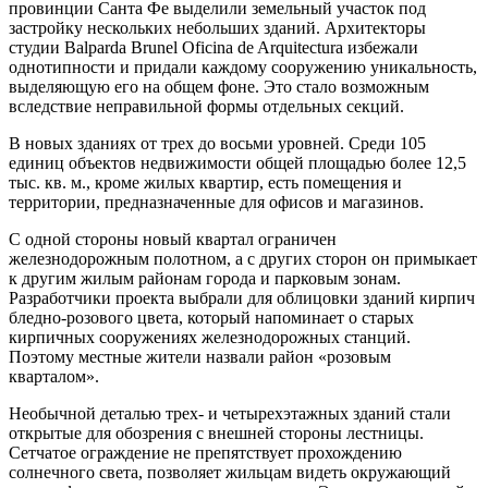
провинции Санта Фе выделили земельный участок под
застройку нескольких небольших зданий. Архитекторы
студии Balparda Brunel Oficina de Arquitectura избежали
однотипности и придали каждому сооружению уникальность,
выделяющую его на общем фоне. Это стало возможным
вследствие неправильной формы отдельных секций.
В новых зданиях от трех до восьми уровней. Среди 105
единиц объектов недвижимости общей площадью более 12,5
тыс. кв. м., кроме жилых квартир, есть помещения и
территории, предназначенные для офисов и магазинов.
С одной стороны новый квартал ограничен
железнодорожным полотном, а с других сторон он примыкает
к другим жилым районам города и парковым зонам.
Разработчики проекта выбрали для облицовки зданий кирпич
бледно-розового цвета, который напоминает о старых
кирпичных сооружениях железнодорожных станций.
Поэтому местные жители назвали район «розовым
кварталом».
Необычной деталью трех- и четырехэтажных зданий стали
открытые для обозрения с внешней стороны лестницы.
Сетчатое ограждение не препятствует прохождению
солнечного света, позволяет жильцам видеть окружающий