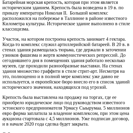
Батарейная морская крепость, которая при этом является
историческим зданием. Крепость была возведена в 19 в. по
приказу императора Николая II. Большой комплекс
расположился на побережье в Таллинне в районе известного
Километра культуры. Историческое здание выполнено в стиле
классицизма.
Участок, на котором построена крепость занимает 4 гектара.
Когда-то комплекс служил артиллерийской батареей. В 20 в. в
стенах здания размещалась тюрьма, где держали в заточении
узников фашизма и жертв коммунистических репрессий. До
сегодняшнего дня в помещениях здания работало несколько
музеев, где проходили разнообразные выставки. На стенах
здания множество граффити в стиле стрит-арт. Несмотря на
это, полноценно и в полной мере комплекс уже давно не
используется, и европейское бюро внесло его в список зданий
исторического значения, находящихся под угрозой.
Крепость была выставлена на продажу на торгах, где ее
приобрело юридическое лицо под руководством известного
эстонского предпринимателя Урмасу Сыырумаа. 5 миллионов
евро фирма заплатила за владение комплексом, при этом цена
аукциона стартовала с 4,5 миллионов. Уже подписан договор,
и в начале 2020 года сделка будет закрыта.