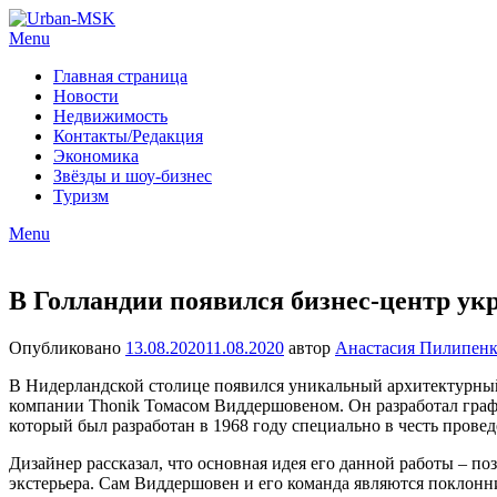
Menu
Главная страница
Новости
Недвижимость
Контакты/Редакция
Экономика
Звёзды и шоу-бизнес
Туризм
Menu
В Голландии появился бизнес-центр у
Опубликовано
13.08.2020
11.08.2020
автор
Анастасия Пилипенк
В Нидерландской столице появился уникальный архитектурный 
компании Thonik Томасом Виддершовеном. Он разработал графи
который был разработан в 1968 году специально в честь пров
Дизайнер рассказал, что основная идея его данной работы – п
экстерьера. Сам Виддершовен и его команда являются поклонни