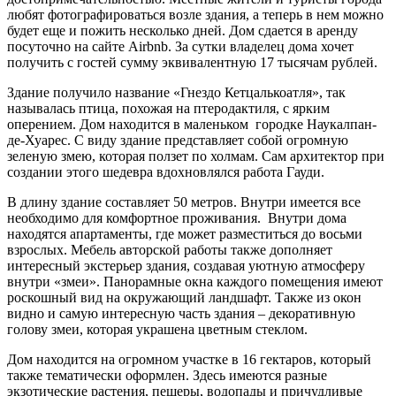
любят фотографироваться возле здания, а теперь в нем можно
будет еще и пожить несколько дней. Дом сдается в аренду
посуточно на сайте Airbnb. За сутки владелец дома хочет
получить с гостей сумму эквивалентную 17 тысячам рублей.
Здание получило название «Гнездо Кетцалькоатля», так
называлась птица, похожая на птеродактиля, с ярким
оперением. Дом находится в маленьком городке Наукалпан-
де-Хуарес. С виду здание представляет собой огромную
зеленую змею, которая ползет по холмам. Сам архитектор при
создании этого шедевра вдохновлялся работа Гауди.
В длину здание составляет 50 метров. Внутри имеется все
необходимо для комфортное проживания. Внутри дома
находятся апартаменты, где может разместиться до восьми
взрослых. Мебель авторской работы также дополняет
интересный экстерьер здания, создавая уютную атмосферу
внутри «змеи». Панорамные окна каждого помещения имеют
роскошный вид на окружающий ландшафт. Также из окон
видно и самую интересную часть здания – декоративную
голову змеи, которая украшена цветным стеклом.
Дом находится на огромном участке в 16 гектаров, который
также тематически оформлен. Здесь имеются разные
экзотические растения, пещеры, водопады и причудливые