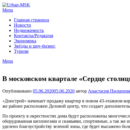
Menu
Главная страница
Новости
Недвижимость
Контакты/Редакция
Экономика
Звёзды и шоу-бизнес
Туризм
Menu
В московском квартале «Сердце столиц
Опубликовано
05.06.2020
05.06.2020
автор
Анастасия Пилипен
«Донстрой» начинает продажу квартир в новом 43-этажном ко
же районе расположен Деловой центр, что создает дополнитель
По проекту в окрестностях дома будут расположены многочисле
оборудованная шезлонгами и скамьями, спортивные, а так же 
уделено благоустройству зеленой зоны, где будет высажено б