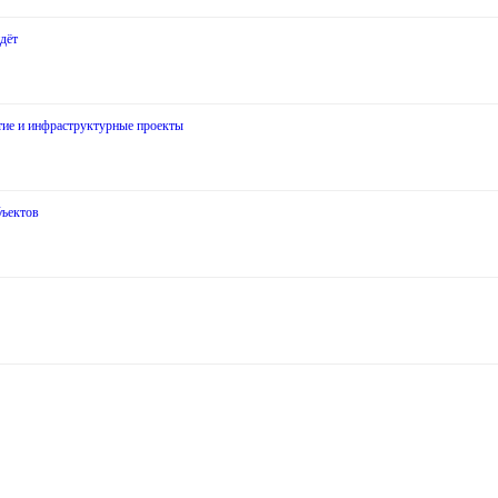
дёт
итие и инфраструктурные проекты
бъектов