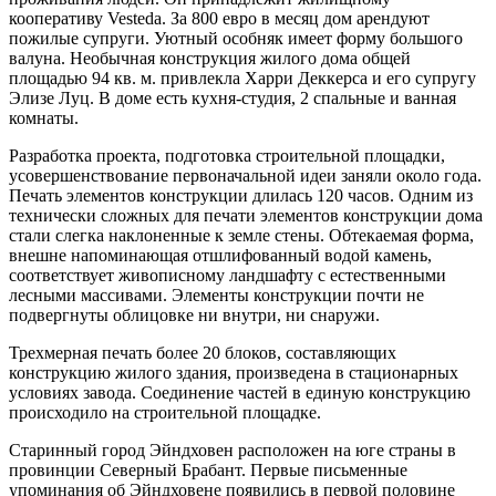
кооперативу Vesteda. За 800 евро в месяц дом арендуют
пожилые супруги. Уютный особняк имеет форму большого
валуна. Необычная конструкция жилого дома общей
площадью 94 кв. м. привлекла Харри Деккерса и его супругу
Элизе Луц. В доме есть кухня-студия, 2 спальные и ванная
комнаты.
Разработка проекта, подготовка строительной площадки,
усовершенствование первоначальной идеи заняли около года.
Печать элементов конструкции длилась 120 часов. Одним из
технически сложных для печати элементов конструкции дома
стали слегка наклоненные к земле стены. Обтекаемая форма,
внешне напоминающая отшлифованный водой камень,
соответствует живописному ландшафту с естественными
лесными массивами. Элементы конструкции почти не
подвергнуты облицовке ни внутри, ни снаружи.
Трехмерная печать более 20 блоков, составляющих
конструкцию жилого здания, произведена в стационарных
условиях завода. Соединение частей в единую конструкцию
происходило на строительной площадке.
Старинный город Эйндховен расположен на юге страны в
провинции Северный Брабант. Первые письменные
упоминания об Эйндховене появились в первой половине