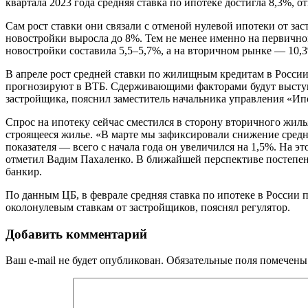
квартала 2023 года средняя ставка по ипотеке достигла 8,3%, 
Сам рост ставки они связали с отменой нулевой ипотеки от за
новостройки выросла до 8%. Тем не менее именно на первичном
новостройки составила 5,5–5,7%, а на вторичном рынке — 10,
В апреле рост средней ставки по жилищным кредитам в России
прогнозируют в ВТБ. Сдерживающими факторами будут выступа
застройщика, пояснил заместитель начальника управления «И
Спрос на ипотеку сейчас сместился в сторону вторичного жил
строящееся жилье. «В марте мы зафиксировали снижение средне
показателя — всего с начала года он увеличился на 1,5%. На 
отметил Вадим Пахаленко. В ближайшей перспективе постепенн
банкир.
По данным ЦБ, в феврале средняя ставка по ипотеке в России п
околонулевым ставкам от застройщиков, пояснял регулятор.
Добавить комментарий
Ваш e-mail не будет опубликован.
Обязательные поля помечен