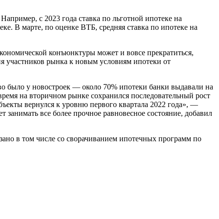
Например, с 2023 года ставка по льготной ипотеке на
е. В марте, по оценке ВТБ, средняя ставка по ипотеке на
экономической конъюнктуры может и вовсе прекратиться,
я участников рынка к новым условиям ипотеки от
во было у новостроек — около 70% ипотеки банки выдавали на
е время на вторичном рынке сохранился последовательный рост
объекты вернулся к уровню первого квартала 2022 года», —
 занимать все более прочное равновесное состояние, добавил
вязано в том числе со сворачиванием ипотечных программ по