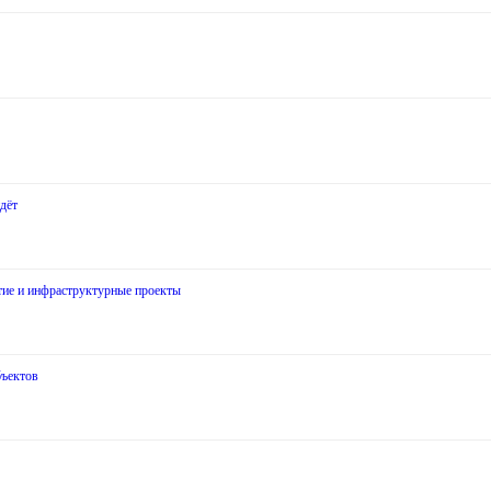
дёт
итие и инфраструктурные проекты
бъектов