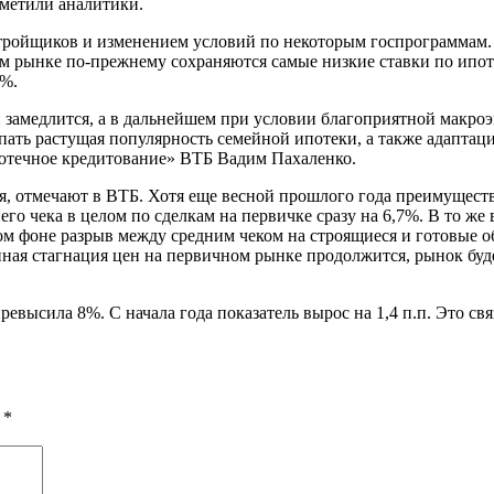
отметили аналитики.
стройщиков и изменением условий по некоторым госпрограммам. 
 рынке по-прежнему сохраняются самые низкие ставки по ипотек
3%.
 замедлится, а в дальнейшем при условии благоприятной макро
ть растущая популярность семейной ипотеки, а также адаптаци
потечное кредитование» ВТБ Вадим Пахаленко.
ья, отмечают в ВТБ. Хотя еще весной прошлого года преимущест
го чека в целом по сделкам на первичке сразу на 6,7%. В то ж
этом фоне разрыв между средним чеком на строящиеся и готовые 
ая стагнация цен на первичном рынке продолжится, рынок будет
ревысила 8%. С начала года показатель вырос на 1,4 п.п. Это с
ы
*