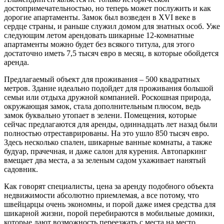
достопримечательностью, но теперь может послужить и как
дорогие апартаменты. Замок был возведен в XVI веке в
сердце страны, и раньше служил домом для знатных особ. Уже
следующим летом арендовать шикарные 12-комнатные
апартаменты можно будет без всякого титула, для этого
достаточно иметь 7,5 тысяч евро в месяц, в которые обойдется
аренда.
Предлагаемый объект для проживания – 500 квадратных
метров. Здание идеально подойдет для проживания большой
семьи или отдыха дружной компанией. Роскошная природа,
окружающая замок, стала дополнительным плюсом, ведь
замок буквально утопает в зелени. Помещения, которые
сейчас предлагаются для аренды, одиннадцать лет назад были
полностью отреставрированы. На это ушло 850 тысяч евро.
Здесь несколько спален, шикарные ванные комнаты, а также
будуар, прачечная, и даже салон для курения. Автопаркинг
вмещает два места, а за зеленым садом ухаживает нанятый
садовник.
Как говорят специалисты, цена за аренду подобного объекта
недвижимости абсолютно приемлемая, а все потому, что
швейцарцы очень экономны, и порой даже имея средства для
шикарной жизни, порой перебираются в мобильные домики,
которые дают возможность переезжать с места на место.