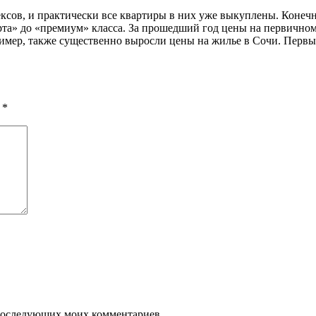
ксов, и практически все квартиры в них уже выкуплены. Конечн
дарта» до «премиум» класса. За прошедший год цены на первично
пример, также существенно выросли цены на жилье в Сочи. Перв
ы
*
я последующих моих комментариев.