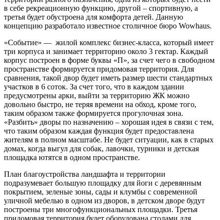
в себе рекреационную функцию, другой – спортивную, а
третья будет обустроена для комфорта детей. Данную
концепцию разработало известное столичное бюро Wowhaus.
«Событие» — жилой комплекс бизнес-класса, который имеет
три корпуса и занимает территорию около 3 гектар. Каждый
корпус построен в форме буквы «П», за счет чего в свободном
пространстве формируется придомовая территория. Для
сравнения, такой двор будет иметь размер шести стандартных
участков в 6 соток. За счет того, что в каждом здании
предусмотрены арки, выйти за территорию ЖК можно
довольно быстро, не теряя времени на обход, кроме того,
таким образом также формируется прогулочная зона.
«Разбить» дворы по назначению – хорошая идея в связи с тем,
что таким образом каждая функция будет предоставлена
жителям в полном масштабе. Не будет ситуации, как в старых
домах, когда выгул для собак, лавочки, турники и детская
площадка ютятся в одном пространстве.
План благоустройства ландшафта и территории
подразумевает большую площадку для йоги с деревянным
покрытием, зеленые зоны, сады и клумбы с современной
уличной мебелью в одном из дворов, в детском дворе будут
построены три многофункциональных площадки. Третья
придомовая территория будет оборудована столами для