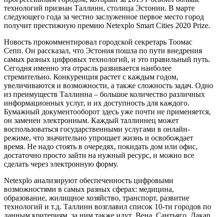
технологий признан Таллинн, столица Эстонии. В марте
следующего года за честно заслуженное первое место город
получит престижную премию Netexplo Smart Cities 2020 Prize.
Новость прокомментировал городской секретарь Тоомас
Сепп. Он рассказал, что Эстония пошла по пути внедрения
самых разных цифровых технологий, и это правильный путь.
Сегодня именно эта отрасль развивается наиболее
стремительно. Конкуренция растет с каждым годом,
увеличиваются и возможности, а также сложность задач. Одно
из преимуществ Таллинна – большое количество различных
информационных услуг, и их доступность для каждого.
Бумажный документооборот здесь уже почти не применяется,
он заменен электронным. Каждый таллиннец может
воспользоваться государственными услугами в онлайн-
режиме, что значительно упрощает жизнь и освобождает
время. Не надо стоять в очередях, покидать дом или офис,
достаточно просто зайти на нужный ресурс, и можно все
сделать через электронную форму.
Netexplo анализируют обеспеченность цифровыми
возможностями в самых разных сферах: медицина,
образование, жилищное хозяйство, транспорт, развитие
технологий и т.д. Таллинн возглавил список 10-ти городов по
данным критериям, за ним также идут Вена, Сантьяго, Дакар,