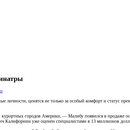
Синатры
ко
ые личности, ценятся не только за особый комфорт и статус преми
урортных городов Америки, — Малибу появился в продаже особн
ч Калифорнии уже оценен специалистами в 13 миллионов доллар