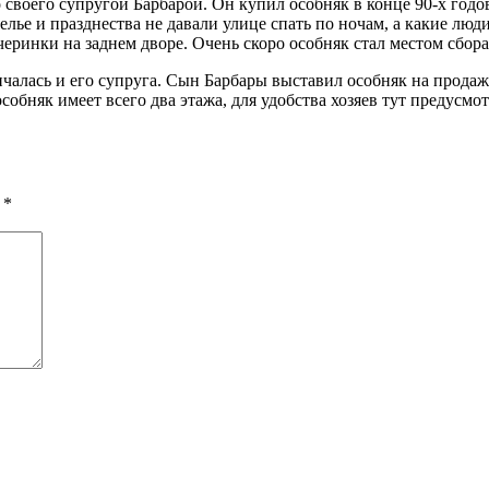
своего супругой Барбарой. Он купил особняк в конце 90-х годов
елье и празднества не давали улице спать по ночам, а какие лю
черинки на заднем дворе. Очень скоро особняк стал местом сбор
нчалась и его супруга. Сын Барбары выставил особняк на продажу
 особняк имеет всего два этажа, для удобства хозяев тут предус
ы
*