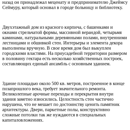
назад он принадлежал меценату и предпринимателю Джеймсу
Сеймуру, который основал в городе больницу и библиотеку.
Двухэтажный дом из красного кирпича, с башенками и
окнами стрельчатой формы, массивной верандой, четырьмя
каминами, натуральными деревянными полами, внутренними
лестницами и обшивкой стен. Интерьеры и элемента декора
выполнены вручную. В свое время дом был выкуплен
городскими властями. На приусадебной территории размером
в половину гектара есть несколько хозяйственных построек,
составляющих единый ансамбль с основным зданием.
Здание площадью около 500 кв. метров, построенное в конце
позапрошлого века, требует значительного ремонта.
Великолепные арочные переходы и перекрытия внутри
здания заметно износились. Целостность стен частично
нарушена, что не мешает по достоинству ценить памятник
архитектуры. Двери, паркетные полы, конструктивно
сложные потолки так же нуждаются в специальных
капиталовложениях.